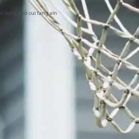
an tong guo cui fang xin