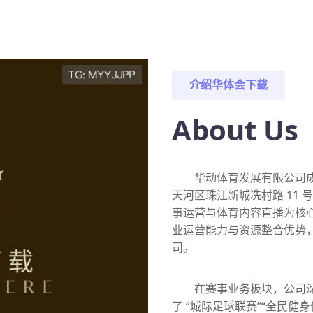
介绍
华体会下载
About Us
华动体育发展有限公司成立
天河区珠江新城冼村路 11 
事运营与体育内容直播为核
业运营能力与资源整合优势
司。
在赛事业务板块，公司
了 “城际足球联赛”“全民健