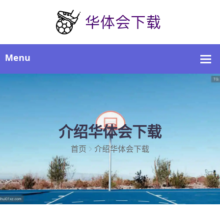
介绍华体会下载
首页
介绍华体会下载