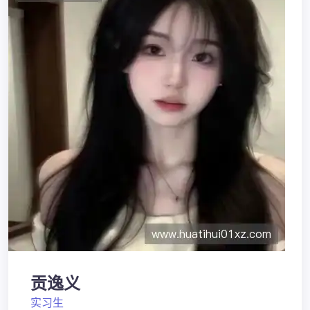
贡逸义
实习生