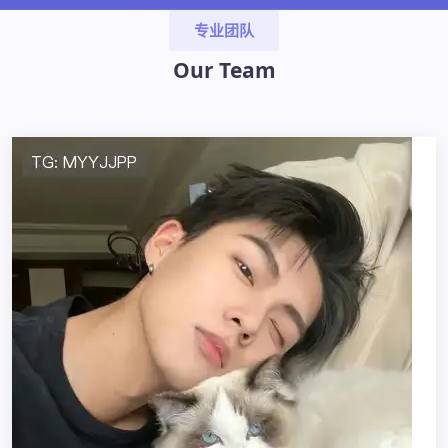
专业团队
Our Team