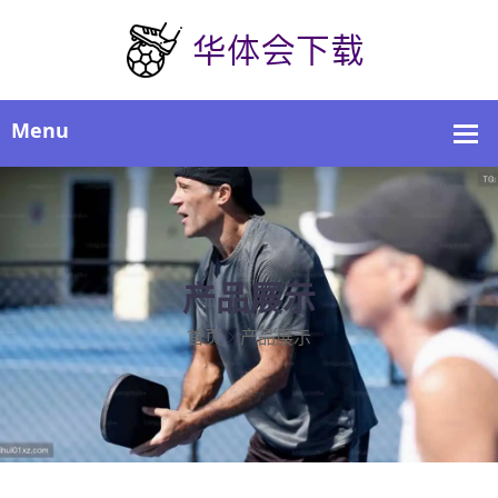
产品展示
首页
产品展示