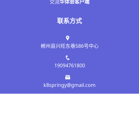
交流
华体会客户端
联系方式
郴州县兴旺东巷586号中心
19094761800
k8springy@gmail.com
上班时间: 上午9:00 - 下午18:00