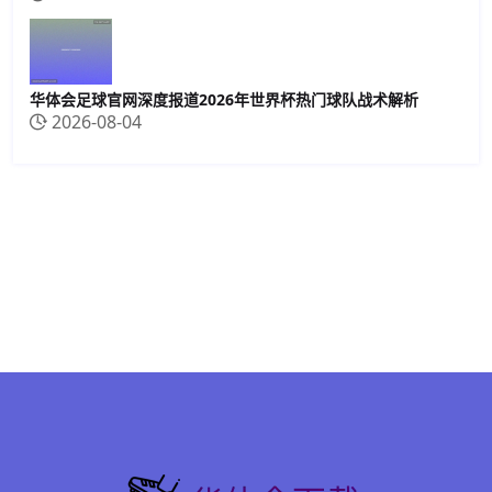
华体会足球官网深度报道2026年世界杯热门球队战术解析
2026-08-04