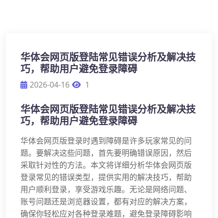
华体会网页版登陆常见错误分析及解决技
巧，帮助用户避免登录障碍
2026-04-16
1
华体会网页版登陆常见错误分析及解决技
巧，帮助用户避免登录障碍
华体会网页版登录时遇到障碍是许多玩家常见的问
题。要解决这些问题，首先要明确错误原因，然后
采取针对性的方法。本文将详细分析华体会网页版
登录常见的错误类型，提供实用的解决技巧，帮助
用户顺利登录，享受游戏乐趣。无论是网络问题、
账号问题还是浏览器设置，都有对应的解决方案，
确保你轻松应对各种登录难题，避免登录障碍影响