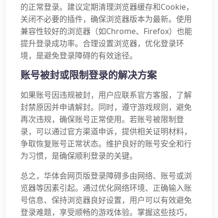
的正常登录。建议定期清理浏览器缓存和Cookie，
关闭不必要的插件，确保浏览器版本为最新。使用
兼容性较好的浏览器（如Chrome、Firefox）也能
提升登录成功率。合理设置浏览器，优化登录环
境，是避免登录障碍的有效途径。
账号被封或限制登录的解决方案
如果账号因违规被封，用户应联系官方客服，了解
封禁原因并申请解封。同时，遵守游戏规则，避免
再次违规，确保账号正常使用。若账号被限制登
录，可以通过官方渠道申诉，提供相关证明材料，
争取恢复账号正常状态。维护良好的账号安全和行
为习惯，是确保顺利登录的关键。
总之，华体会网页版登录障碍多由网络、账号或浏
览器等因素引起。通过优化网络环境、正确输入账
号信息、保持浏览器良好设置，用户可以有效避免
登录难题，享受顺畅的游戏体验。掌握这些技巧，