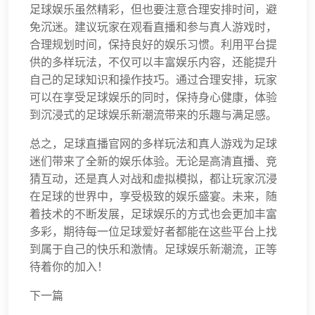
足球娱乐虽然精彩，但也要注意合理安排时间，避
免沉迷。建议玩家在观看直播和参与真人游戏时，
合理规划时间，保持良好的娱乐习惯。利用平台提
供的多样玩法，不仅可以丰富娱乐内容，还能提升
自己的足球知识和操作技巧。通过合理安排，玩家
可以在享受足球娱乐的同时，保持身心健康，体验
到沉浸式的足球娱乐新潮流带来的乐趣与满足感。
总之，足球直播官网的多样玩法和真人游戏为足球
迷们带来了全新的娱乐体验。无论是高清直播、竞
猜互动，还是真人对战和虚拟模拟，都让玩家沉浸
在足球的世界中，享受极致的娱乐盛宴。未来，随
着技术的不断发展，足球娱乐的方式也会更加丰富
多彩，期待每一位足球爱好者都能在这些平台上找
到属于自己的快乐和激情。足球娱乐新潮流，正等
待着你的加入！
下一篇