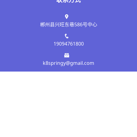
郴州县兴旺东巷586号中心
19094761800
k8springy@gmail.com
上班时间: 上午9:00 - 下午18:00
Copyright © 2026 - 版权所有
华体会下载|华体会客户端 - (中
国)贵州省华体会下载公司欢迎您