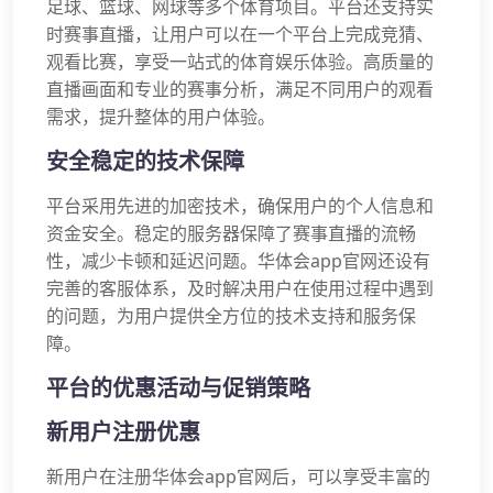
足球、篮球、网球等多个体育项目。平台还支持实
时赛事直播，让用户可以在一个平台上完成竞猜、
观看比赛，享受一站式的体育娱乐体验。高质量的
直播画面和专业的赛事分析，满足不同用户的观看
需求，提升整体的用户体验。
安全稳定的技术保障
平台采用先进的加密技术，确保用户的个人信息和
资金安全。稳定的服务器保障了赛事直播的流畅
性，减少卡顿和延迟问题。华体会app官网还设有
完善的客服体系，及时解决用户在使用过程中遇到
的问题，为用户提供全方位的技术支持和服务保
障。
平台的优惠活动与促销策略
新用户注册优惠
新用户在注册华体会app官网后，可以享受丰富的