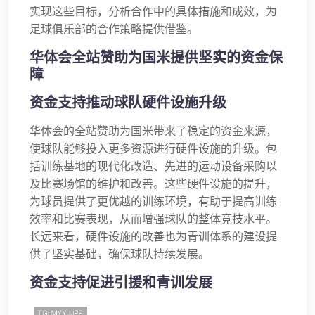
实现这些目标，分析合作中的具体措施和成效，为
足球俱乐部的合作策略提供借鉴。
华体会全站赞助为国米提供坚实的资金保
障
资金支持推动球队硬件设施升级
华体会的全站赞助为国米带来了稳定的资金来源，
使球队能够投入更多资源进行硬件设施的升级。包
括训练基地的现代化改造、先进的运动设备采购以
及比赛场馆的维护和改善。这些硬件设施的提升，
为球员提供了更优越的训练环境，有助于提高训练
效率和比赛表现，从而增强球队的整体竞技水平。
长远来看，硬件设施的改善也为青训体系的建设提
供了坚实基础，确保球队持续发展。
资金支持促进引援和青训发展