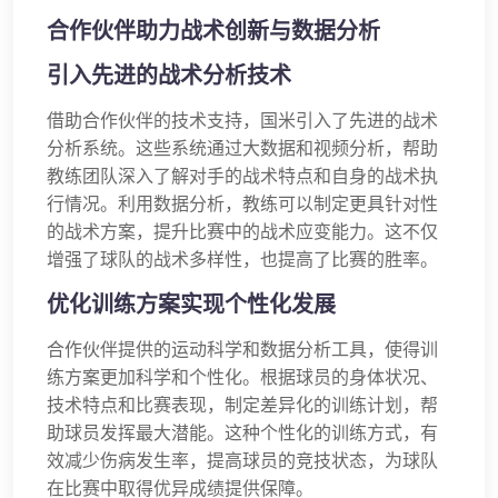
合作伙伴助力战术创新与数据分析
引入先进的战术分析技术
借助合作伙伴的技术支持，国米引入了先进的战术
分析系统。这些系统通过大数据和视频分析，帮助
教练团队深入了解对手的战术特点和自身的战术执
行情况。利用数据分析，教练可以制定更具针对性
的战术方案，提升比赛中的战术应变能力。这不仅
增强了球队的战术多样性，也提高了比赛的胜率。
优化训练方案实现个性化发展
合作伙伴提供的运动科学和数据分析工具，使得训
练方案更加科学和个性化。根据球员的身体状况、
技术特点和比赛表现，制定差异化的训练计划，帮
助球员发挥最大潜能。这种个性化的训练方式，有
效减少伤病发生率，提高球员的竞技状态，为球队
在比赛中取得优异成绩提供保障。