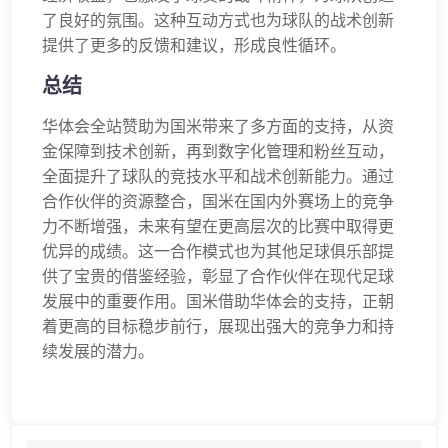
了良好的氛围。这种互动方式也为球队的战术创新
提供了更多的反馈和建议，形成良性循环。
总结
华体会全站赞助为国米带来了多方面的支持，从资
金保障到技术创新，再到数字化管理和粉丝互动，
全面提升了球队的竞技水平和战术创新能力。通过
合作伙伴的资源整合，国米在国内外赛场上的竞争
力不断增强，未来有望在更高层次的比赛中取得更
优异的成绩。这一合作模式也为其他足球俱乐部提
供了宝贵的借鉴经验，彰显了合作伙伴在现代足球
发展中的重要作用。国米借助华体会的支持，正朝
着更高的目标稳步前行，展现出强大的竞争力和持
续发展的潜力。