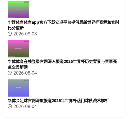
华娱体育体育app官方下载安卓平台提供最新世界杯赛程和实时
比分更新
2026-08-08
华体体育在线登录官网深入报道2026世界杯历史背景与赛事亮
点全景解读
2026-08-04
华体会足球官网深度报道2026年世界杯热门球队战术解析
2026-08-04