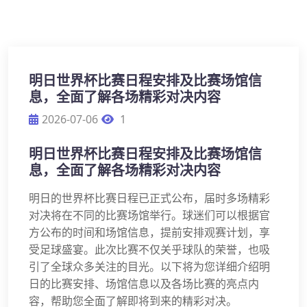
明日世界杯比赛日程安排及比赛场馆信
息，全面了解各场精彩对决内容
2026-07-06
1
明日世界杯比赛日程安排及比赛场馆信
息，全面了解各场精彩对决内容
明日的世界杯比赛日程已正式公布，届时多场精彩
对决将在不同的比赛场馆举行。球迷们可以根据官
方公布的时间和场馆信息，提前安排观赛计划，享
受足球盛宴。此次比赛不仅关乎球队的荣誉，也吸
引了全球众多关注的目光。以下将为您详细介绍明
日的比赛安排、场馆信息以及各场比赛的亮点内
容，帮助您全面了解即将到来的精彩对决。