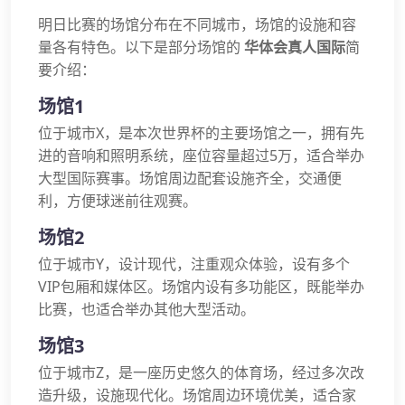
明日比赛的场馆分布在不同城市，场馆的设施和容
量各有特色。以下是部分场馆的
华体会真人国际
简
要介绍：
场馆1
位于城市X，是本次世界杯的主要场馆之一，拥有先
进的音响和照明系统，座位容量超过5万，适合举办
大型国际赛事。场馆周边配套设施齐全，交通便
利，方便球迷前往观赛。
场馆2
位于城市Y，设计现代，注重观众体验，设有多个
VIP包厢和媒体区。场馆内设有多功能区，既能举办
比赛，也适合举办其他大型活动。
场馆3
位于城市Z，是一座历史悠久的体育场，经过多次改
造升级，设施现代化。场馆周边环境优美，适合家