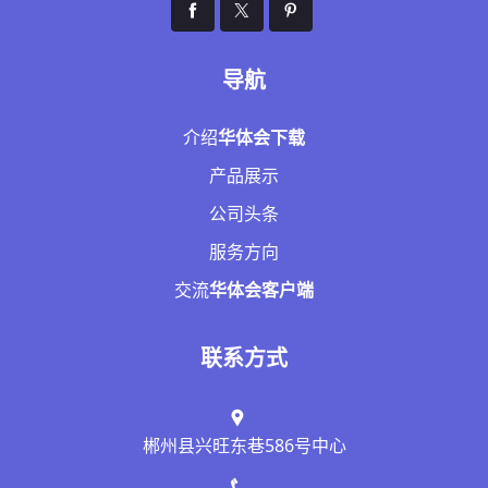
导航
介绍
华体会下载
产品展示
公司头条
服务方向
交流
华体会客户端
联系方式
郴州县兴旺东巷586号中心