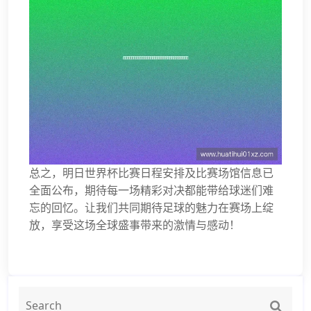
总之，明日世界杯比赛日程安排及比赛场馆信息已
全面公布，期待每一场精彩对决都能带给球迷们难
忘的回忆。让我们共同期待足球的魅力在赛场上绽
放，享受这场全球盛事带来的激情与感动！