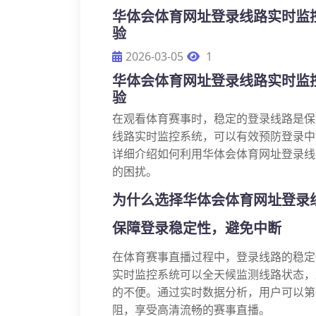
华体会体育网址登录线路实时监
验
2026-03-05
1
华体会体育网址登录线路实时监
验
在观看体育赛事时，稳定的登录线路是保
线路实时监控系统，可以有效预防登录中
详细介绍如何利用华体会体育网址登录线
的困扰。
为什么选择华体会体育网址登录
保障登录稳定性，避免中断
在体育赛事直播过程中，登录线路的稳定
实时监控系统可以全天候监测线路状态，
的不便。通过实时数据分析，用户可以第
阻，享受高清流畅的赛事直播。