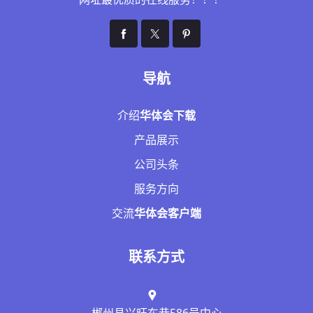
导航
介绍
华体会下载
产品展示
公司头条
服务方向
交流
华体会客户端
联系方式