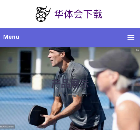
产品展示
首页
产品展示