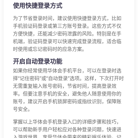
使用快捷登录方式
为了节省登录时间，建议使用快捷登录方式，比如
手机验证码登录或第三方账号登录。这些方式不仅
方便快捷，还能减少密码泄露的风险。特别是在手
机端，验证码登录可以快速完成登录流程，适合临
时使用或忘记密码时的应急方案。
开启自动登录功能
如果你经常使用华体会手机平台，可以在登录时选
择“记住密码”或“自动登录”选项。这样，下次打开时
无需重复输入账号密码，节省时间，提高登录效
率。但要注意手机的安全，避免他人随意使用你的
账号，建议开启手机锁屏密码或指纹识别，保障账
号安全。
掌握以上华体会手机登录入口的详细步骤和技巧，
可以帮助新手用户轻松应对各种登录问题，快速进
入游戏世界，享受华体会带来的精彩娱乐体验。记