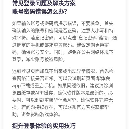
常见登录问题及解决方案
账号密码错误怎么办？
如果输入账号或密码后提示错误，不要着急。首先
确认输入的账号和密码是否正确，注意大小写和特
殊字符。若忘记密码，可以点击“忘记密码”链接，通
过绑定的手机或邮箱重置密码。建议定期更换密
码，确保账号安全。同时，避免在公共网络环境下
登录，减少账号被盗风险。
遇到登录页面加载不出来或出现异常情况，首先检
查网络连接是否正常。可以尝试刷新页面
华体会
app下载
或重启手机。如果问题依旧，建议清除浏
览器缓存或APP缓存，确保软件版本是最新的。必
要时，可以卸载重装华体会APP，确保软件完整无
损。若问题持续存在，可以联系官方客服获取帮
助，避免影响游戏体验。
提升登录体验的实用技巧