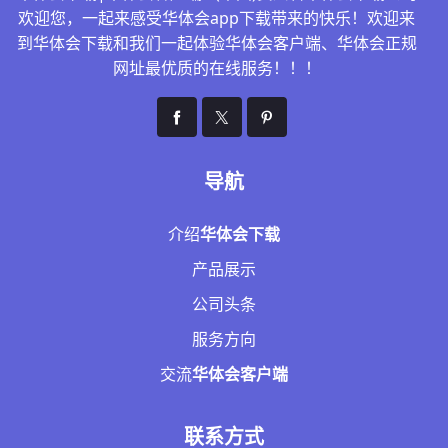
欢迎您，一起来感受华体会app下载带来的快乐！欢迎来
到华体会下载和我们一起体验华体会客户端、华体会正规
网址最优质的在线服务！！！
导航
介绍
华体会下载
产品展示
公司头条
服务方向
交流
华体会客户端
联系方式