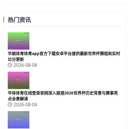
热门资讯
华娱体育体育app官方下载安卓平台提供最新世界杯赛程和实时
比分更新
2026-08-08
华体体育在线登录官网深入报道2026世界杯历史背景与赛事亮
点全景解读
2026-08-04