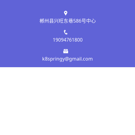
郴州县兴旺东巷586号中心
19094761800
k8springy@gmail.com
上班时间: 上午9:00 - 下午18:00
Copyright © 2026 - 版权所有
华体会下载|华体会客户端 - (中
国)贵州省华体会下载公司欢迎您