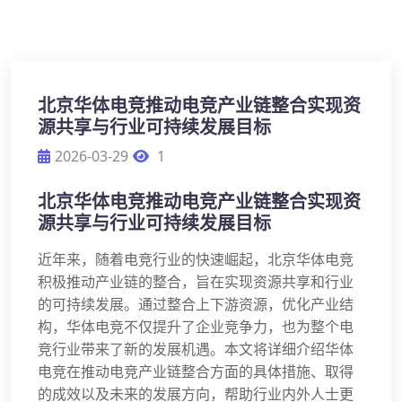
北京华体电竞推动电竞产业链整合实现资
源共享与行业可持续发展目标
2026-03-29
1
北京华体电竞推动电竞产业链整合实现资
源共享与行业可持续发展目标
近年来，随着电竞行业的快速崛起，北京华体电竞
积极推动产业链的整合，旨在实现资源共享和行业
的可持续发展。通过整合上下游资源，优化产业结
构，华体电竞不仅提升了企业竞争力，也为整个电
竞行业带来了新的发展机遇。本文将详细介绍华体
电竞在推动电竞产业链整合方面的具体措施、取得
的成效以及未来的发展方向，帮助行业内外人士更