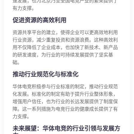
速发展，也为北京乃至全国电竞产业的繁荣提供了
有力支撑。
促进资源的高效利用
资源共享平台的建立，使得企业可以更高效地利用
行业资源，减少重复投资和资源浪费。这种高效利
用不仅降低了企业成本，也加快了新技术、新产品
的研发速度，为行业的可持续发展提供了坚实基
础。
推动行业规范化与标准化
华体电竞积极参与行业标准的制定，推动行业规范
化发展。标准化的制定有助于提升行业整体形象，
增强用户信任，也为行业的长远发展提供了制度保
障。这一系列措施为电竞行业的健康成长提供了有
力支撑。
未来展望：华体电竞的行业引领与发展方