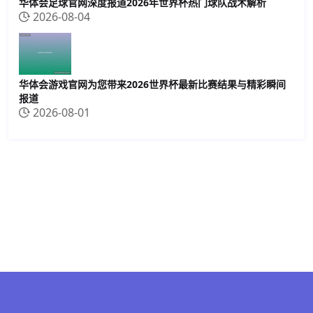
华体会足球官网深度报道2026年世界杯热门球队战术解析
2026-08-04
华体会游戏官网为您带来2026世界杯最新比赛结果与精彩瞬间
报道
2026-08-01