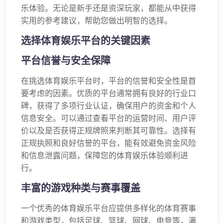
乐体验。无论是新手还是资深玩家，都能从中获得
实用的参考建议，帮助您做出明智的选择。
选择体育娱乐平台的关键因素
平台信誉与安全保障
在挑选体育娱乐平台时，平台的信誉和安全性是首
要考虑的因素。优质的平台通常拥有良好的行业口
碑，获得了多项行业认证，确保用户的资金和个人
信息安全。可以通过查看平台的运营时间、用户评
价以及是否获得正规牌照来判断其可靠性。选择有
正规执照和良好信誉的平台，能有效避免资金风险
和信息泄露问题，保障您的体育娱乐体验顺利进
行。
丰富的游戏种类与赛事覆盖
一个优秀的体育娱乐平台应提供多样化的体育赛事
和游戏类型，包括足球、篮球、网球、电竞等，满