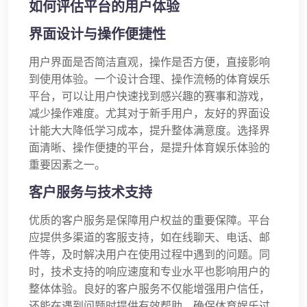
如何评估平台的用户体验
界面设计与操作便捷性
用户界面是否简洁直观，操作是否方便，直接影响
到使用体验。一个设计合理、操作流畅的体育娱乐
平台，可以让用户快速找到感兴趣的赛事和游戏，
减少操作难度。尤其对于新手用户，友好的界面设
计能大大降低学习成本，提升整体满意度。选择界
面清晰、操作便捷的平台，是提升体育娱乐体验的
重要因素之一。
客户服务与技术支持
优质的客户服务是保障用户权益的重要保障。平台
应提供多渠道的客服支持，如在线聊天、电话、邮
件等，及时解决用户在使用过程中遇到的问题。同
时，技术支持的响应速度和专业水平也影响用户的
整体体验。良好的客户服务不仅能增强用户信任，
还能在遇到问题时提供有效帮助，确保体育娱乐过