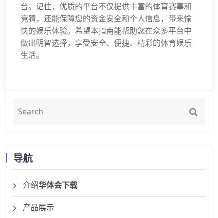
台。记住，优质的平台不仅提供丰富的体育赛事和
竞猜，还能保障您的资金安全和个人信息，带来愉
快的娱乐体验。希望本指南能帮助您在众多平台中
做出明智选择，享受安全、便捷、精彩的体育娱乐
生活。
导航
介绍
华体会下载
产品展示