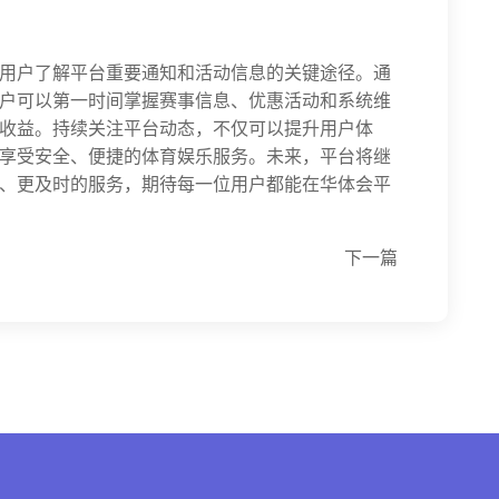
用户了解平台重要通知和活动信息的关键途径。通
户可以第一时间掌握赛事信息、优惠活动和系统维
收益。持续关注平台动态，不仅可以提升用户体
享受安全、便捷的体育娱乐服务。未来，平台将继
、更及时的服务，期待每一位用户都能在华体会平
下一篇