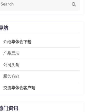
导航
介绍
华体会下载
产品展示
公司头条
服务方向
交流
华体会客户端
热门资讯