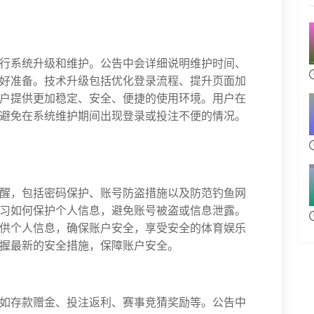
行系统升级和维护。公告中会详细说明维护时间、
好准备。技术升级包括优化登录流程、提升页面加
户提供更加稳定、安全、便捷的使用环境。用户在
避免在系统维护期间出现登录或投注不便的情况。
醒，包括密码保护、账号防盗措施以及防范钓鱼网
习如何保护个人信息，避免账号被盗或信息泄露。
供个人信息，确保账户安全，享受安全的体育娱乐
握最新的安全措施，保障账户安全。
如存款赠金、投注返利、赛事竞猜奖励等。公告中