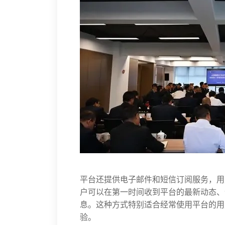
平台还提供电子邮件和短信订阅服务，用
户可以在第一时间收到平台的最新动态、
息。这种方式特别适合经常使用平台的用
验。