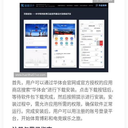
首先，用户可以通过华体会官网或官方授权的应用
商店搜索“华体会”进行下载安装。点击下载按钮后，
等待软件包下载完成，然后按照提示进行安装。安
装过程中，需允许应用所需的权限，确保软件正常
运行。完成安装后，用户可以用注册的账号登录平
台，开始体育博彩和电竞娱乐之旅。