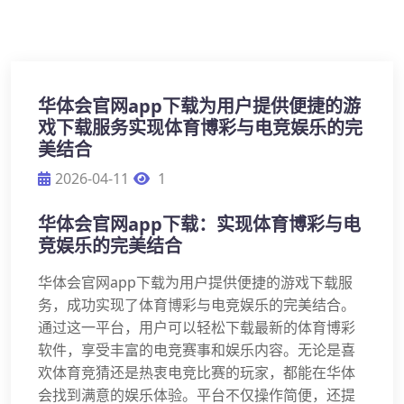
华体会官网app下载为用户提供便捷的游
戏下载服务实现体育博彩与电竞娱乐的完
美结合
2026-04-11
1
华体会官网app下载：实现体育博彩与电
竞娱乐的完美结合
华体会官网app下载为用户提供便捷的游戏下载服
务，成功实现了体育博彩与电竞娱乐的完美结合。
通过这一平台，用户可以轻松下载最新的体育博彩
软件，享受丰富的电竞赛事和娱乐内容。无论是喜
欢体育竞猜还是热衷电竞比赛的玩家，都能在华体
会找到满意的娱乐体验。平台不仅操作简便，还提