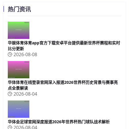
热门资讯
华娱体育体育app官方下载安卓平台提供最新世界杯赛程和实时
比分更新
2026-08-08
华体体育在线登录官网深入报道2026世界杯历史背景与赛事亮
点全景解读
2026-08-04
华体会足球官网深度报道2026年世界杯热门球队战术解析
2026-08-04