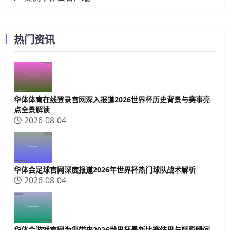
热门资讯
华体体育在线登录官网深入报道2026世界杯历史背景与赛事亮
点全景解读
2026-08-04
华体会足球官网深度报道2026年世界杯热门球队战术解析
2026-08-04
华体会游戏官网为您带来2026世界杯最新比赛结果与精彩瞬间