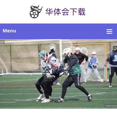
公司头条
首页
公司头条