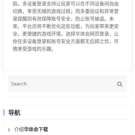
验。多设备登录支持让玩家可以在不同设备间自由
切换，享受无缝的游戏过程；而多重验证和异常登
录提醒则有效保障账号安全，防止账号被盗。未
来，平台还将不断优化这些功能，为玩家带来更安
全、更便捷的游戏环境。选择华体会网页登录，让
你在多设备登录和账号安全方面都无后顾之忧，尽
情享受游戏的乐趣。
导航
介绍
华体会下载