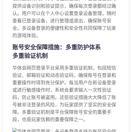
提供设备识别和验证提示，确保每次登录都经过确
认。用户可以在个人中心设置登录设备管理，随时
查看已登录设备，进行管理或退出，确保账号安
全。多设备登录的便捷性和安全性共同保障了玩家
的游戏体验。
账号安全保障措施：多重防护体系
多重验证机制
华体会网页登录平台采用多重验证机制，包括短信
验证、邮箱验证和动态验证码，确保账号在登录和
重要操作时得到充分保护。每当用户在新设备登录
或进行敏感操作时，系统会要求输入一次性验证
码，防止账号被盗用。这些验证措施大大降低了账
号被非法登录的风险，为玩家提供了坚实的安全保
障。多重验证机制是平台保障账号安全的重要手
段，也是玩家信赖的重要保障之一。