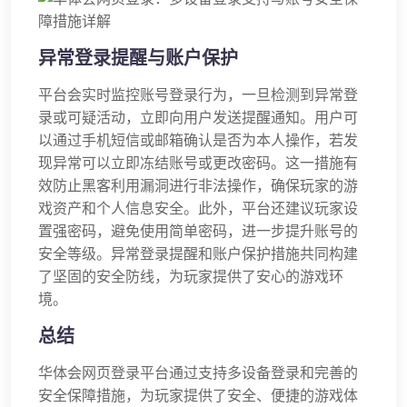
异常登录提醒与账户保护
平台会实时监控账号登录行为，一旦检测到异常登
录或可疑活动，立即向用户发送提醒通知。用户可
以通过手机短信或邮箱确认是否为本人操作，若发
现异常可以立即冻结账号或更改密码。这一措施有
效防止黑客利用漏洞进行非法操作，确保玩家的游
戏资产和个人信息安全。此外，平台还建议玩家设
置强密码，避免使用简单密码，进一步提升账号的
安全等级。异常登录提醒和账户保护措施共同构建
了坚固的安全防线，为玩家提供了安心的游戏环
境。
总结
华体会网页登录平台通过支持多设备登录和完善的
安全保障措施，为玩家提供了安全、便捷的游戏体