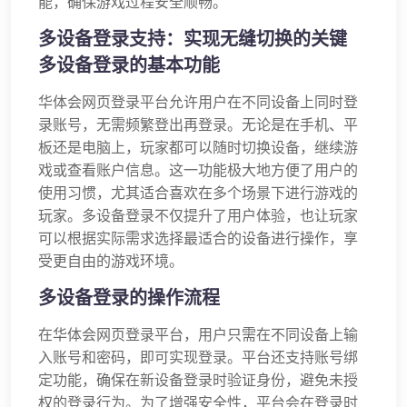
能，确保游戏过程安全顺畅。
多设备登录支持：实现无缝切换的关键
多设备登录的基本功能
华体会网页登录平台允许用户在不同设备上同时登
录账号，无需频繁登出再登录。无论是在手机、平
板还是电脑上，玩家都可以随时切换设备，继续游
戏或查看账户信息。这一功能极大地方便了用户的
使用习惯，尤其适合喜欢在多个场景下进行游戏的
玩家。多设备登录不仅提升了用户体验，也让玩家
可以根据实际需求选择最适合的设备进行操作，享
受更自由的游戏环境。
多设备登录的操作流程
在华体会网页登录平台，用户只需在不同设备上输
入账号和密码，即可实现登录。平台还支持账号绑
定功能，确保在新设备登录时验证身份，避免未授
权的登录行为。为了增强安全性，平台会在登录时