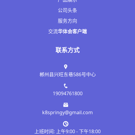
公司头条
服务方向
交流
华体会客户端
联系方式
郴州县兴旺东巷586号中心
19094761800
k8springy@gmail.com
上班时间: 上午9:00 - 下午18:00