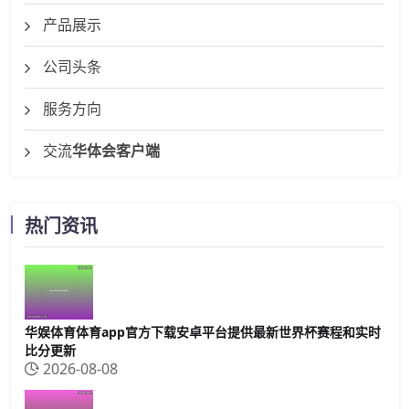
产品展示
公司头条
服务方向
交流
华体会客户端
热门资讯
华娱体育体育app官方下载安卓平台提供最新世界杯赛程和实时
比分更新
2026-08-08