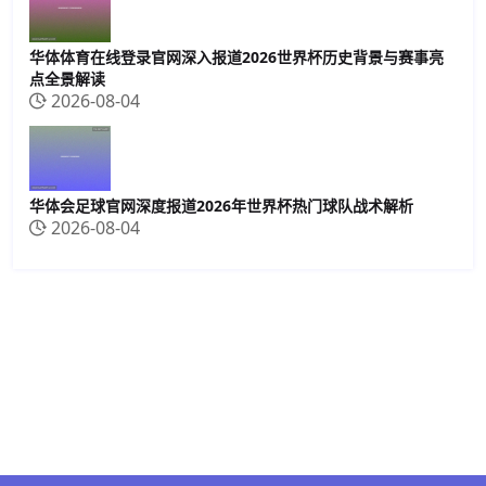
华体体育在线登录官网深入报道2026世界杯历史背景与赛事亮
点全景解读
2026-08-04
华体会足球官网深度报道2026年世界杯热门球队战术解析
2026-08-04