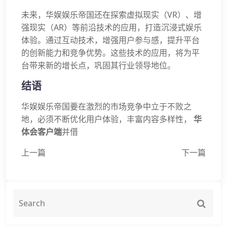
未来，华娱娱乐帝国还在探索虚拟现实（VR）、增
强现实（AR）等前沿技术的应用，打造沉浸式娱乐
体验。通过互动技术，增强用户参与感，提升平台
的创新能力和竞争优势。这些技术的应用，将为平
台带来新的增长点，巩固其行业领导地位。
结语
华娱娱乐帝国要在激烈的市场竞争中立于不败之
地，必须不断优化用户体验，丰富内容多样性，
华
体会客户端
并借
上一篇
下一篇