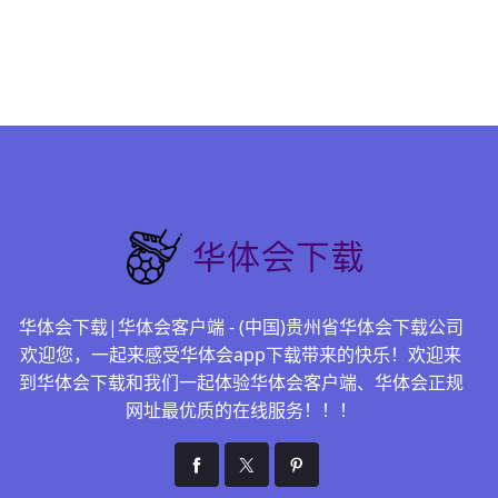
华体会下载|华体会客户端 - (中国)贵州省华体会下载公司
欢迎您，一起来感受华体会app下载带来的快乐！欢迎来
到华体会下载和我们一起体验华体会客户端、华体会正规
网址最优质的在线服务！！！