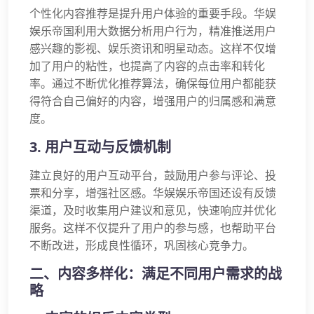
个性化内容推荐是提升用户体验的重要手段。华娱
娱乐帝国利用大数据分析用户行为，精准推送用户
感兴趣的影视、娱乐资讯和明星动态。这样不仅增
加了用户的粘性，也提高了内容的点击率和转化
率。通过不断优化推荐算法，确保每位用户都能获
得符合自己偏好的内容，增强用户的归属感和满意
度。
3. 用户互动与反馈机制
建立良好的用户互动平台，鼓励用户参与评论、投
票和分享，增强社区感。华娱娱乐帝国还设有反馈
渠道，及时收集用户建议和意见，快速响应并优化
服务。这样不仅提升了用户的参与感，也帮助平台
不断改进，形成良性循环，巩固核心竞争力。
二、内容多样化：满足不同用户需求的战
略