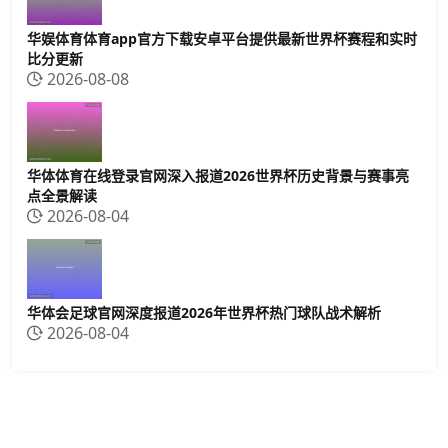
华娱体育体育app官方下载安卓平台提供最新世界杯赛程和实时
比分更新
2026-08-08
华体体育在线登录官网深入报道2026世界杯历史背景与赛事亮
点全景解读
2026-08-04
华体会足球官网深度报道2026年世界杯热门球队战术解析
2026-08-04