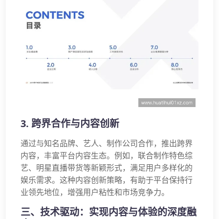
3. 跨界合作与内容创新
通过与知名品牌、艺人、制作公司合作，推出跨界
内容，丰富平台内容生态。例如，联合制作特色综
艺、明星直播带货等新颖形式，满足用户多样化的
娱乐需求。这种内容创新策略，有助于平台保持行
业领先地位，增强用户粘性和市场竞争力。
三、技术驱动：实现内容与体验的深度融