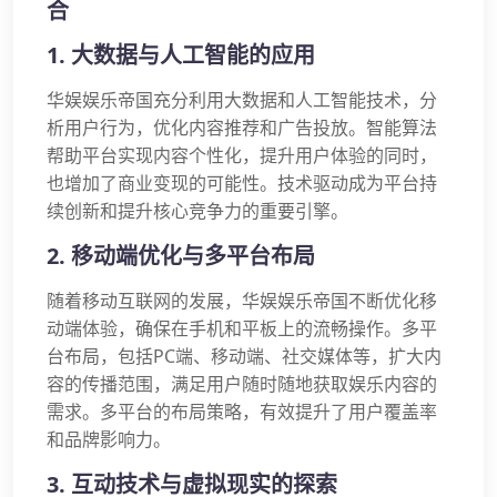
合
1. 大数据与人工智能的应用
华娱娱乐帝国充分利用大数据和人工智能技术，分
析用户行为，优化内容推荐和广告投放。智能算法
帮助平台实现内容个性化，提升用户体验的同时，
也增加了商业变现的可能性。技术驱动成为平台持
续创新和提升核心竞争力的重要引擎。
2. 移动端优化与多平台布局
随着移动互联网的发展，华娱娱乐帝国不断优化移
动端体验，确保在手机和平板上的流畅操作。多平
台布局，包括PC端、移动端、社交媒体等，扩大内
容的传播范围，满足用户随时随地获取娱乐内容的
需求。多平台的布局策略，有效提升了用户覆盖率
和品牌影响力。
3. 互动技术与虚拟现实的探索