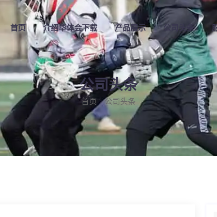
首页
介绍
华体会下载
产品展示
公司头条
公司头条
首页
公司头条