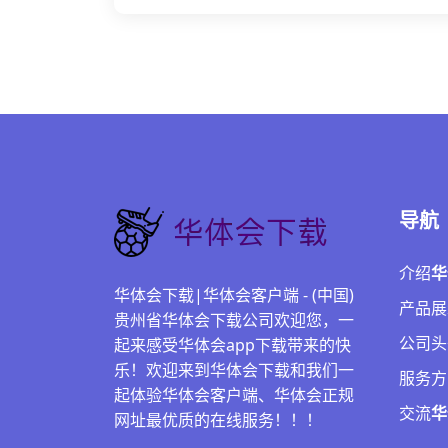
导航
介绍
华
华体会下载|华体会客户端 - (中国)
产品展
贵州省华体会下载公司欢迎您，一
公司头
起来感受华体会app下载带来的快
乐！欢迎来到华体会下载和我们一
服务方
起体验华体会客户端、华体会正规
交流
华
网址最优质的在线服务！！！