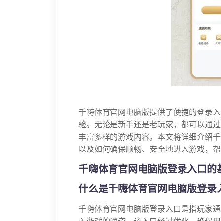
千嗨体育官网电脑版提供了便捷的登录入
验。无论是新手还是老玩家，都可以通过
丰富多样的游戏内容。本文将详细介绍千
以及如何确保顺畅、安全地进入游戏，帮
千嗨体育官网电脑版登录入口的
什么是千嗨体育官网电脑版登录
千嗨体育官网电脑版登录入口是指玩家通