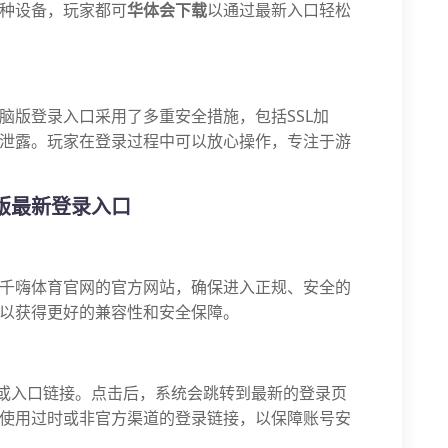
种设备，玩家都可
华体会下载
以通过最新入口轻松
脑版登录入口采用了多重安全措施，包括SSL加
泄露。玩家在登录过程中可以放心操作，专注于游
版最新登录入口
千嗨体育官网的官方网站，确保进入正规、安全的
以获得更好的兼容性和安全保障。
钮或入口链接。点击后，系统会跳转到最新的登录页
使用过时或非官方渠道的登录链接，以保障账号安