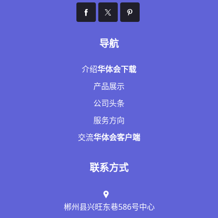
导航
介绍
华体会下载
产品展示
公司头条
服务方向
交流
华体会客户端
联系方式
郴州县兴旺东巷586号中心