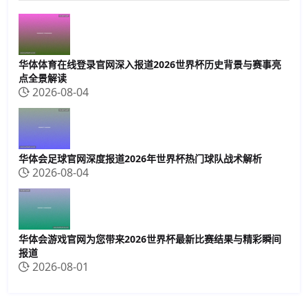
华体体育在线登录官网深入报道2026世界杯历史背景与赛事亮
点全景解读
2026-08-04
华体会足球官网深度报道2026年世界杯热门球队战术解析
2026-08-04
华体会游戏官网为您带来2026世界杯最新比赛结果与精彩瞬间
报道
2026-08-01