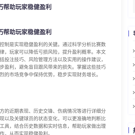
巧帮助玩家稳健盈利
巧帮助玩家稳健盈利
控制是实现稳健盈利的关键。通过科学分析比赛数
律，玩家可以降低亏损风险，提升盈利概率。本文
括投注技巧、风险管理方法以及实用的操作建议，
步盈利，避免盲目跟风带来的损失。掌握这些技巧
烈的市场竞争中保持优势，稳步实现财务增长。
方的近期表现、历史交锋、伤病情况等进行详细分
现以及关键球员的状态变化，可以更准确地判断比
工具，结合历史数据和实时信息，帮助玩家做出理
作，从而实现稳健盈利。