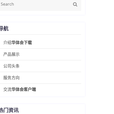
导航
介绍
华体会下载
产品展示
公司头条
服务方向
交流
华体会客户端
热门资讯