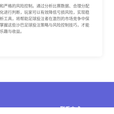
和严格的风险控制。通过分析比赛数据、合理分配
化进行判断，玩家可以有效降低亏损风险，实现稳
析工具，将帮助足球投注者在激烈的市场竞争中保
掌握这些沙巴足球投注策略与风险控制技巧，才能
乐趣与收益。
联系方式