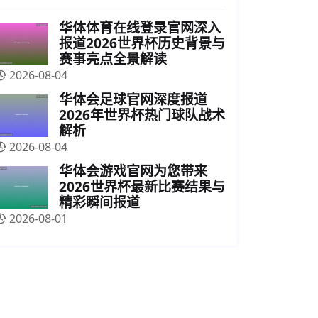
华体体育在线登录官网深入
报道2026世界杯历史背景与
赛事亮点全景解读
2026-08-04
华体会足球官网深度报道
2026年世界杯热门球队战术
解析
2026-08-04
华体会游戏官网为您带来
2026世界杯最新比赛结果与
精彩瞬间报道
2026-08-01