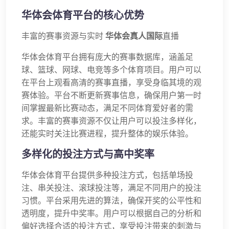
华体会体育平台的核心优势
丰富的赛事资源与实时
华体会真人国际
直播
华体会体育平台拥有庞大的赛事数据库，涵盖足
球、篮球、网球、电竞等多个体育项目。用户可以
在平台上观看高清的赛事直播，享受身临其境的观
赛体验。平台不断更新赛事信息，确保用户第一时
间掌握最新比赛动态，满足不同体育爱好者的需
求。丰富的赛事资源不仅让用户可以投注多样化，
还能实时关注比赛进程，提升整体的娱乐体验。
多样化的投注方式与高中奖率
华体会体育平台提供多种投注方式，包括单场投
注、串关投注、滚球投注等，满足不同用户的投注
习惯。平台采用先进的算法，确保开奖的公平性和
透明度，提升中奖率。用户可以根据自己的分析和
偏好选择合适的投注方式，享受投注带来的刺激与