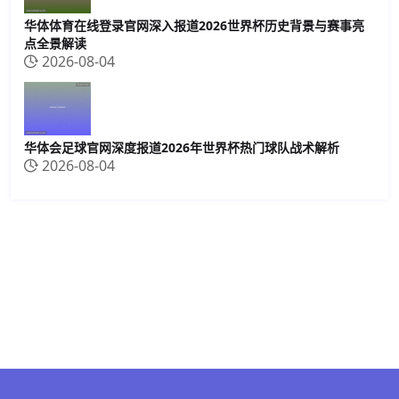
华体体育在线登录官网深入报道2026世界杯历史背景与赛事亮
点全景解读
2026-08-04
华体会足球官网深度报道2026年世界杯热门球队战术解析
2026-08-04