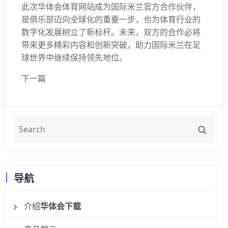
此次华体会体育网站成为国际米兰官方合作伙伴，
是俱乐部迈向全球化的重要一步，也为体育行业的
数字化发展树立了新标杆。未来，双方的合作必将
带来更多精彩内容和创新突破，助力国际米兰在足
球世界中继续保持领先地位。
下一篇
导航
介绍
华体会下载