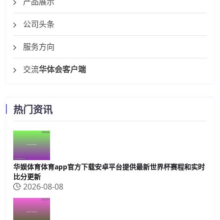
产品展示
公司头条
服务方向
交流
华体会客户端
热门资讯
华娱体育体育app官方下载安卓平台提供最新世界杯赛程和实时
比分更新
2026-08-08