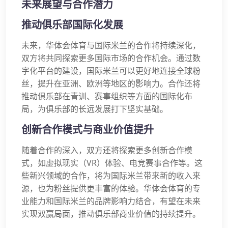
未来展望与合作潜力
推动俱乐部国际化发展
未来，华体会体育与国际米兰的合作将持续深化，
双方将共同探索更多国际市场的合作机会。通过数
字化平台的建设，国际米兰可以更好地连接全球粉
丝，提升在亚洲、欧洲等地区的影响力。合作还将
推动俱乐部在青训、赛事组织等方面的国际化布
局，为俱乐部的长远发展打下坚实基础。
创新合作模式与商业价值提升
随着合作的深入，双方还将探索更多创新合作模
式，如虚拟现实（VR）体验、电竞赛事合作等。这
些新兴领域的合作，将为国际米兰带来新的收入来
源，也为粉丝提供更丰富的体验。华体会体育的专
业能力和国际米兰的品牌影响力结合，有望在未来
实现双赢局面，推动俱乐部商业价值的持续提升。