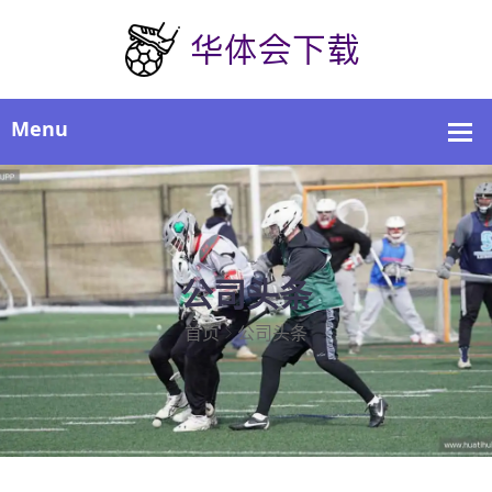
公司头条
首页
公司头条