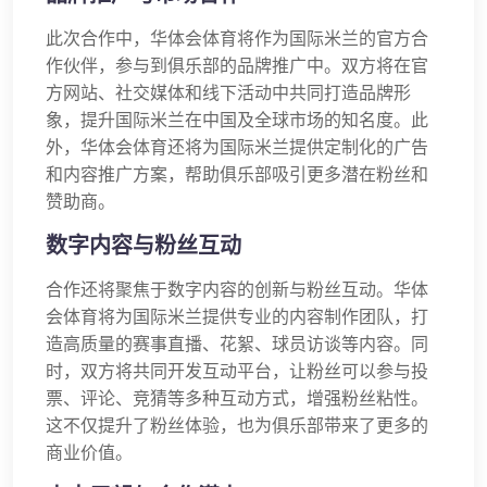
此次合作中，华体会体育将作为国际米兰的官方合
作伙伴，参与到俱乐部的品牌推广中。双方将在官
方网站、社交媒体和线下活动中共同打造品牌形
象，提升国际米兰在中国及全球市场的知名度。此
外，华体会体育还将为国际米兰提供定制化的广告
和内容推广方案，帮助俱乐部吸引更多潜在粉丝和
赞助商。
数字内容与粉丝互动
合作还将聚焦于数字内容的创新与粉丝互动。华体
会体育将为国际米兰提供专业的内容制作团队，打
造高质量的赛事直播、花絮、球员访谈等内容。同
时，双方将共同开发互动平台，让粉丝可以参与投
票、评论、竞猜等多种互动方式，增强粉丝粘性。
这不仅提升了粉丝体验，也为俱乐部带来了更多的
商业价值。