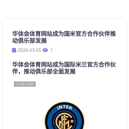
华体会体育网站成为国米官方合作伙伴推
动俱乐部发展
2026-03-05
1
华体会体育网站成为国际米兰官方合作伙
伴，推动俱乐部全面发展