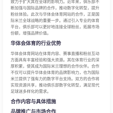
致力于扩大其在全球的影响力。近年来，俱乐部不
断加强与国际品牌的合作，推动数字化转型，提升
粉丝体验。此次与华体会体育网站的合作，正是国
际米兰全球战略的重要一步。通过引入专业的体育
平台，俱乐部可以更好地连接全球粉丝，拓展市场
份额，增强品牌价值。
华体会体育的行业优势
华体会体育网站在体育内容、赛事直播和粉丝互动
方面具有丰富经验和强大资源。其在体育行业的深
厚积累，使其成为国际米兰理想的合作伙伴。合作
不仅可以提升华体会体育的品牌影响力，也为国际
米兰提供了强有力的数字平台支持。双方的合作将
实现资源共享，推动俱乐部数字化转型，满足现代
足球迷多样化的需求。
合作内容与具体措施
品牌推广与市场合作