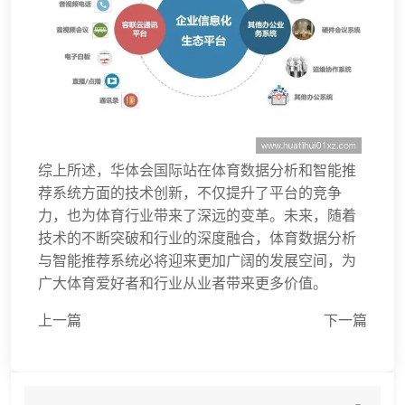
综上所述，华体会国际站在体育数据分析和智能推
荐系统方面的技术创新，不仅提升了平台的竞争
力，也为体育行业带来了深远的变革。未来，随着
技术的不断突破和行业的深度融合，体育数据分析
与智能推荐系统必将迎来更加广阔的发展空间，为
广大体育爱好者和行业从业者带来更多价值。
上一篇
下一篇