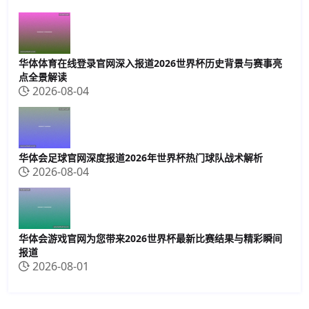
华体体育在线登录官网深入报道2026世界杯历史背景与赛事亮
点全景解读
2026-08-04
华体会足球官网深度报道2026年世界杯热门球队战术解析
2026-08-04
华体会游戏官网为您带来2026世界杯最新比赛结果与精彩瞬间
报道
2026-08-01