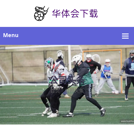
公司头条
首页
公司头条