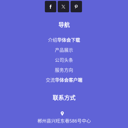
导航
介绍
华体会下载
产品展示
公司头条
服务方向
交流
华体会客户端
联系方式
郴州县兴旺东巷586号中心