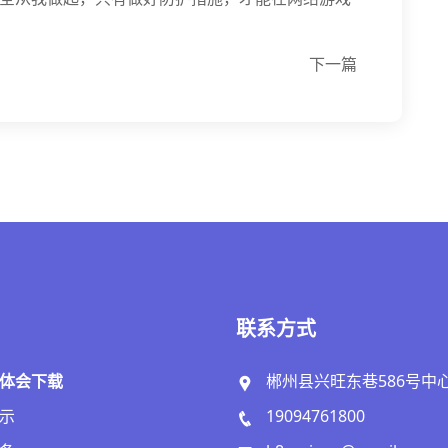
下一篇
联系方式
体会下载
郴州县兴旺东巷586号中
示
19094761800