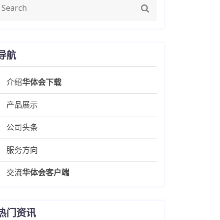
导航
介绍
华体会下载
产品展示
公司头条
服务方向
交流
华体会客户端
热门资讯