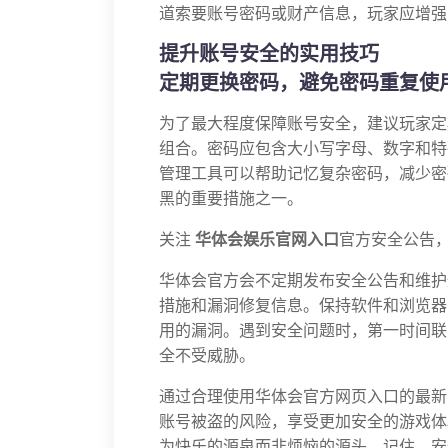
道索要账号密码或财产信息，玩家应增强
提升账号安全的实用技巧
定期更换密码，避免密码重复使
为了最大程度保障账号安全，建议玩家定
组合。密码应包含大小写字母、数字和特
管理工具可以帮助记忆复杂密码，减少密
黑的重要措施之一。
关注
华体会娱乐官网入口
官方安全公告
华体会官方会不定期发布安全公告和维护
措施和漏洞修复信息。保持软件和浏览器
用的漏洞。遇到安全问题时，第一时间联
全不受威胁。
通过合理使用华体会官方网页入口的最新
账号被盗的风险，享受更加安全的游戏体
为快乐的源泉而非烦恼的源头。记住，安