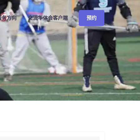
预约
服务方向
交流
华体会客户端