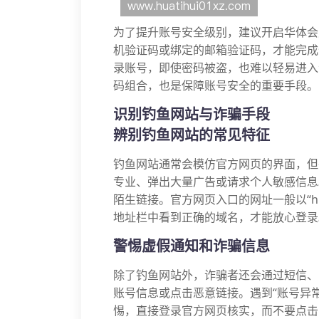
为了提升账号安全级别，建议开启华体会
机验证码或绑定的邮箱验证码，才能完成
录账号，即使密码被盗，也难以轻易进入
码组合，也是保障账号安全的重要手段。
识别钓鱼网站与诈骗手段
辨别钓鱼网站的常见特征
钓鱼网站通常会模仿官方网页的界面，但
专业、弹出大量广告或请求个人敏感信息
陌生链接。官方网页入口的网址一般以“hu
地址栏中看到正确的域名，才能放心登录
警惕虚假通知和诈骗信息
除了钓鱼网站外，诈骗者还会通过短信、
账号信息或点击恶意链接。遇到“账号异常
惕，直接登录官方网页核实，而不要点击