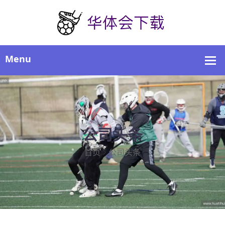
公司头条
首页
公司头条