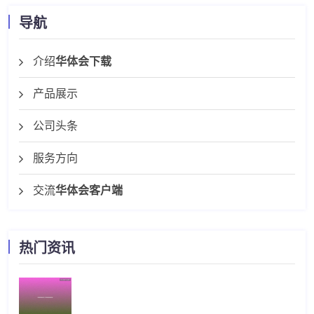
导航
介绍
华体会下载
产品展示
公司头条
服务方向
交流
华体会客户端
热门资讯