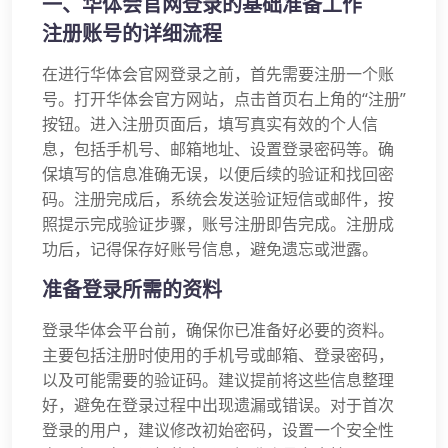
一、华体会官网登录的基础准备工作
注册账号的详细流程
在进行华体会官网登录之前，首先需要注册一个账
号。打开华体会官方网站，点击首页右上角的“注册”
按钮。进入注册页面后，填写真实有效的个人信
息，包括手机号、邮箱地址、设置登录密码等。确
保填写的信息准确无误，以便后续的验证和找回密
码。注册完成后，系统会发送验证短信或邮件，按
照提示完成验证步骤，账号注册即告完成。注册成
功后，记得保存好账号信息，避免遗忘或泄露。
准备登录所需的资料
登录华体会平台前，确保你已准备好必要的资料。
主要包括注册时使用的手机号或邮箱、登录密码，
以及可能需要的验证码。建议提前将这些信息整理
好，避免在登录过程中出现遗漏或错误。对于首次
登录的用户，建议修改初始密码，设置一个安全性