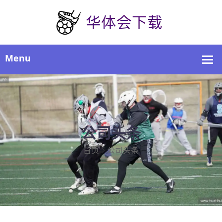
公司头条
首页
公司头条