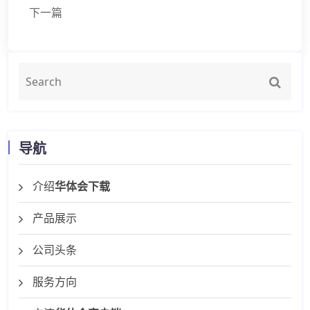
下一篇
导航
介绍
华体会下载
产品展示
公司头条
服务方向