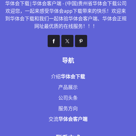
华体会下载|华体会客户端 - (中国)贵州省华体会下载公司
欢迎您，一起来感受华体会app下载带来的快乐！欢迎来
到华体会下载和我们一起体验华体会客户端、华体会正规
网址最优质的在线服务！！！
导航
介绍
华体会下载
产品展示
公司头条
服务方向
交流
华体会客户端