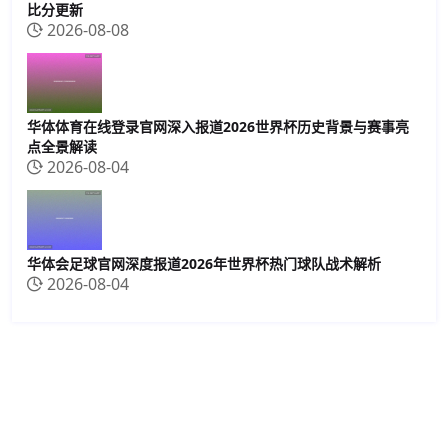
比分更新
2026-08-08
华体体育在线登录官网深入报道2026世界杯历史背景与赛事亮
点全景解读
2026-08-04
华体会足球官网深度报道2026年世界杯热门球队战术解析
2026-08-04