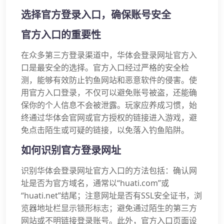
选择官方登录入口，确保账号安全
官方入口的重要性
在众多第三方登录渠道中，华体会登录网址官方入
口是最安全的选择。官方入口经过严格的安全检
测，能够有效防止钓鱼网站和恶意软件的侵害。使
用官方入口登录，不仅可以避免账号被盗，还能确
保你的个人信息不会被泄露。玩家应养成习惯，始
终通过华体会官网或官方授权的链接进入游戏，避
免点击陌生或可疑的链接，以免落入钓鱼陷阱。
如何识别官方登录网址
识别华体会登录网址官方入口的方法包括：确认网
址是否为官方域名，通常以“huati.com”或
“huati.net”结尾；注意网址是否有SSL安全证书，浏
览器地址栏显示锁形标志；避免通过陌生的第三方
网站或不明链接登录账号。此外，官方入口页面设