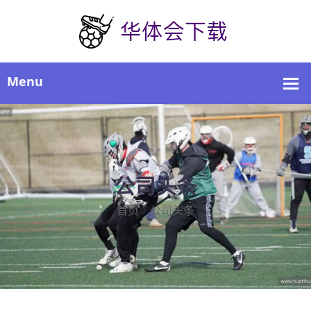
公司头条
首页
公司头条