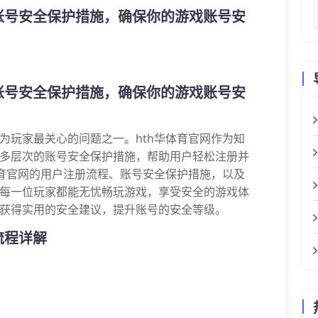
账号安全保护措施，确保你的游戏账号安
账号安全保护措施，确保你的游戏账号安
为玩家最关心的问题之一。hth华体育官网作为知
多层次的账号安全保护措施，帮助用户轻松注册并
体育官网的用户注册流程、账号安全保护措施，以及
每一位玩家都能无忧畅玩游戏，享受安全的游戏体
获得实用的安全建议，提升账号的安全等级。
流程详解