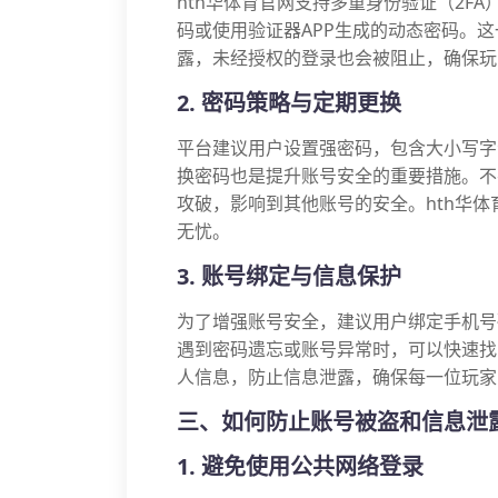
hth华体育官网支持多重身份验证（2F
码或使用验证器APP生成的动态密码。
露，未经授权的登录也会被阻止，确保玩
2. 密码策略与定期更换
平台建议用户设置强密码，包含大小写字
换密码也是提升账号安全的重要措施。不
攻破，影响到其他账号的安全。hth华
无忧。
3. 账号绑定与信息保护
为了增强账号安全，建议用户绑定手机号
遇到密码遗忘或账号异常时，可以快速找
人信息，防止信息泄露，确保每一位玩家
三、如何防止账号被盗和信息泄
1. 避免使用公共网络登录