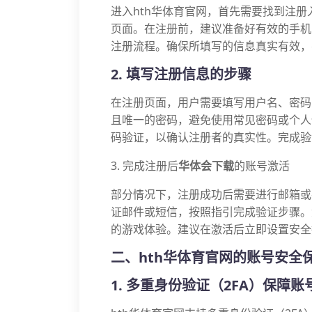
进入hth华体育官网，首先需要找到注册
页面。在注册前，建议准备好有效的手机
注册流程。确保所填写的信息真实有效，
2. 填写注册信息的步骤
在注册页面，用户需要填写用户名、密码
且唯一的密码，避免使用常见密码或个人
码验证，以确认注册者的真实性。完成验
3. 完成注册后
华体会下载
的账号激活
部分情况下，注册成功后需要进行邮箱或
证邮件或短信，按照指引完成验证步骤。
的游戏体验。建议在激活后立即设置安全
二、hth华体育官网的账号安全
1. 多重身份验证（2FA）保障账