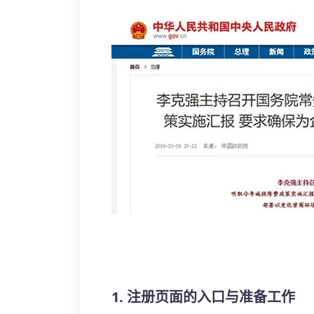
1. 注册页面的入口与准备工作