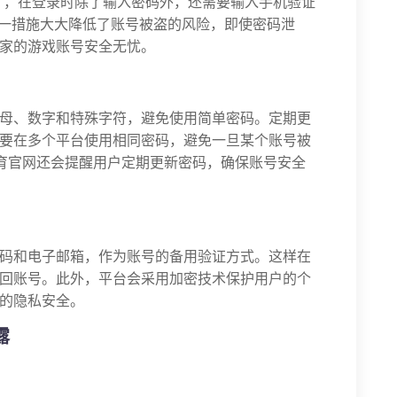
A），在登录时除了输入密码外，还需要输入手机验证
这一措施大大降低了账号被盗的风险，即使密码泄
家的游戏账号安全无忧。
母、数字和特殊字符，避免使用简单密码。定期更
要在多个平台使用相同密码，避免一旦某个账号被
体育官网还会提醒用户定期更新密码，确保账号安全
码和电子邮箱，作为账号的备用验证方式。这样在
回账号。此外，平台会采用加密技术保护用户的个
的隐私安全。
露