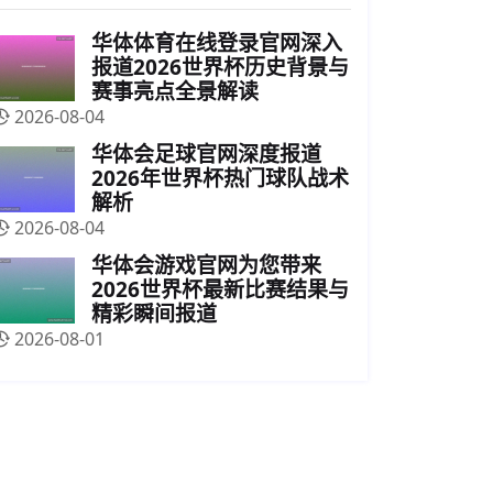
华体体育在线登录官网深入
报道2026世界杯历史背景与
赛事亮点全景解读
2026-08-04
华体会足球官网深度报道
2026年世界杯热门球队战术
解析
2026-08-04
华体会游戏官网为您带来
2026世界杯最新比赛结果与
精彩瞬间报道
2026-08-01