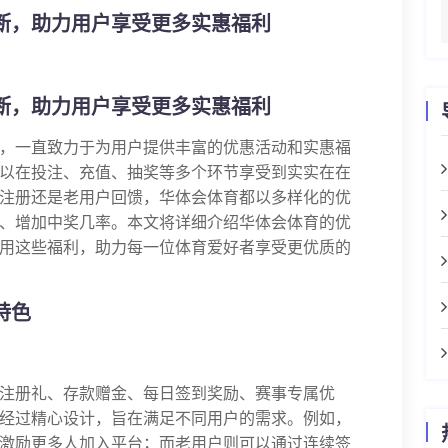
断，助力用户享受更多实惠福利
断，助力用户享受更多实惠福利
，一直致力于为用户提供丰富的优惠活动和实惠福
以在投注、充值、抽奖等多个环节享受到实实在在
注册还是老用户回馈，华体会体育都以多样化的优
、增加中奖几率。本文将详细介绍华体会体育的优
用这些福利，助力每一位体育爱好者享受更优质的
特色
注册礼、存款赠金、每日签到奖励、赛事专属优
经过精心设计，旨在满足不同用户的需求。例如，
激励更多人加入平台；而老用户则可以通过连续签