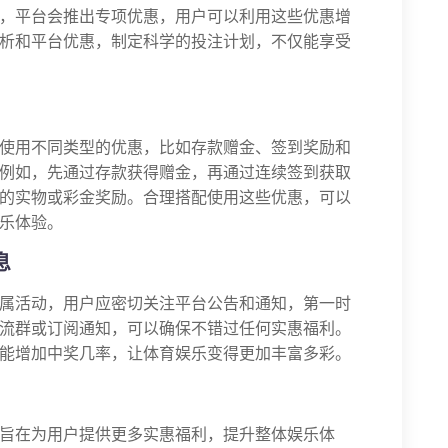
，平台会推出专项优惠，用户可以利用这些优惠增
析和平台优惠，制定科学的投注计划，不仅能享受
使用不同类型的优惠，比如存款赠金、签到奖励和
例如，先通过存款获得赠金，再通过连续签到获取
的实物或彩金奖励。合理搭配使用这些优惠，可以
乐体验。
息
属活动，用户应密切关注平台公告和通知，第一时
流群或订阅通知，可以确保不错过任何实惠福利。
能增加中奖几率，让体育娱乐变得更加丰富多彩。
旨在为用户提供更多实惠福利，提升整体娱乐体