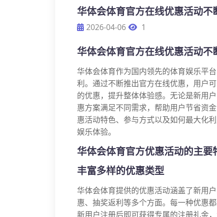
华体会体育官方在线优惠活动不
2026-04-06
1
华体会体育官方在线优惠活动不
华体会体育作为国内领先的体育娱乐平台
利。通过不断推出官方在线优惠，用户可
的优惠，提升整体体验感。无论是新用户
惠方案满足不同需求，帮助用户节省资金
惠活动特色、参与方式以及如何最大化利
娱乐体验。
华体会体育官方优惠活动的主要
丰富多样的优惠类型
华体会体育提供的优惠活动涵盖了新用户
惠、抽奖返利等多个方面。每一种优惠都
新用户注册后即可获得专属的注册礼金，