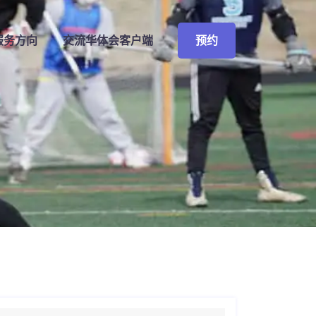
预约
服务方向
交流
华体会客户端