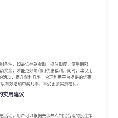
制条件，如最低存款金额、投注额度、使用期限
额奖金，才能更好地利用优惠福利。同时，建议用
出的活动，提升获利几率。合理利用平台提供的优惠
可以有效增加中奖几率，享受更多实惠福利。
的实用建议
惠活动，用户可以根据赛事热点制定合理的投注策