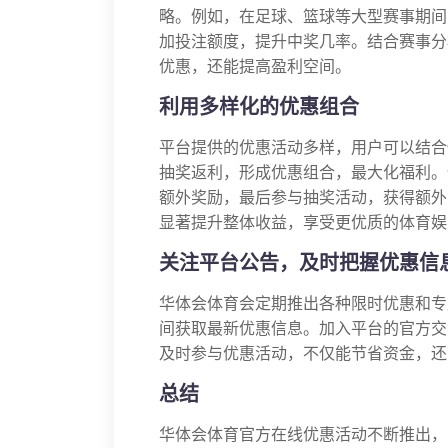
略。例如，在足球、篮球等大型赛事期间
加投注额度，提升中奖几率。结合赛事分
优惠，还能提高盈利空间。
利用多样化的优惠组合
平台提供的优惠活动多样，用户可以结合
抽奖返利，形成优惠组合，最大化福利。
额外奖励，最后参与抽奖活动，获得额外
显著提升整体收益，享受更优质的体育娱
关注平台公告，及时把握优惠信
华体会体育会定期推出各种限时优惠和专
间获取最新优惠信息。加入平台的官方交
及时参与优惠活动，不仅能节省资金，还
总结
华体会体育官方在线优惠活动不断推出，