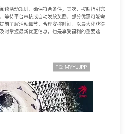
阅读活动规则，确保符合条件；其次，按照指引完
，等待平台审核或自动发放奖励。部分优惠可能需
提前了解活动细节，合理安排时间，以最大化获得
及时掌握最新优惠信息，也是享受福利的重要途