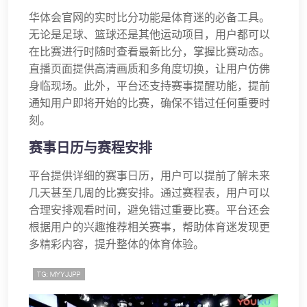
华体会官网的实时比分功能是体育迷的必备工具。
无论是足球、篮球还是其他运动项目，用户都可以
在比赛进行时随时查看最新比分，掌握比赛动态。
直播页面提供高清画质和多角度切换，让用户仿佛
身临现场。此外，平台还支持赛事提醒功能，提前
通知用户即将开始的比赛，确保不错过任何重要时
刻。
赛事日历与赛程安排
平台提供详细的赛事日历，用户可以提前了解未来
几天甚至几周的比赛安排。通过赛程表，用户可以
合理安排观看时间，避免错过重要比赛。平台还会
根据用户的兴趣推荐相关赛事，帮助体育迷发现更
多精彩内容，提升整体的体育体验。