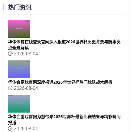
热门资讯
华体体育在线登录官网深入报道2026世界杯历史背景与赛事亮
点全景解读
2026-08-04
华体会足球官网深度报道2026年世界杯热门球队战术解析
2026-08-04
华体会游戏官网为您带来2026世界杯最新比赛结果与精彩瞬间
报道
2026-08-01