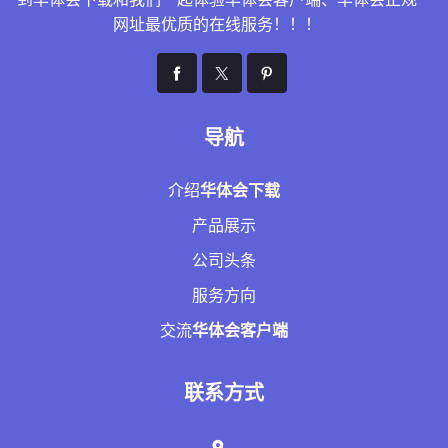
网址最优质的在线服务！！！
导航
介绍
华体会下载
产品展示
公司头条
服务方向
交流
华体会客户端
联系方式